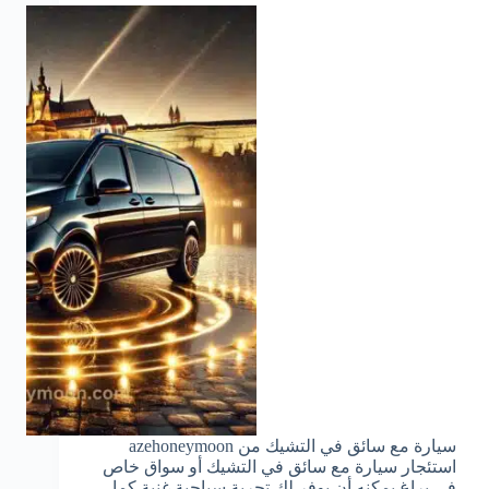
سيارة مع سائق في التشيك من azehoneymoon
استئجار سيارة مع سائق في التشيك أو سواق خاص
في براغ يمكنه أن يوفر لك تجربة سياحية غنية كما