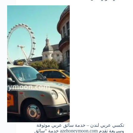
تكسي عربي لندن – خدمة سائق عربي موثوقة
وسريعة تقدم azehoneymoon.com خدمة “سائق