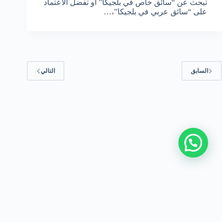
تبحث عن “سائق خاص في بلجيكا” أو تفضل الاعتماد
على “سائق عربي في بلجيكا”،…
السابق
التالي
من نحن
|
سياسة الخصوصية
|
اتصل بنا
|
اتفاقية الاستخدام
|
azerbaijandriver.com
|
سواق عربي في اذربيجان
جميع الحقوق محفوظة © 2026 azehoneymoon