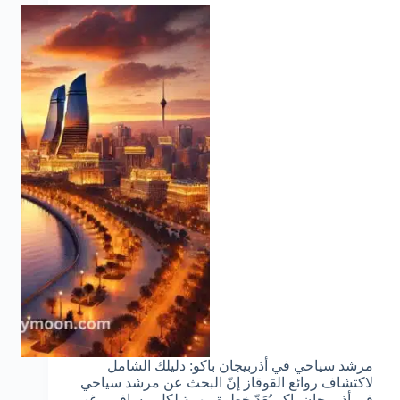
مرشد سياحي في أذربيجان باكو: دليلك الشامل
لاكتشاف روائع القوقاز إنّ البحث عن مرشد سياحي
في أذربيجان باكو يُعَدّ خطوة مهمة لكل مسافر يرغب