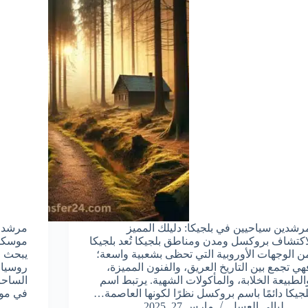
رشدين سياحيين في بلجيكا: دليلك المميز
مرشد ف
اكتشاف بروكسل ومدن ومناطق بلجيكا تُعد بلجيكا
موسكو 
ن الوجهات الأوروبية التي تحظى بشعبية واسعة؛
يبحث ا
هي تجمع بين التاريخ العريق، والفنون المميزة،
روسيا 
الطبيعة الخلابة، والمأكولات الشهية. يرتبط اسم
الساحر
لجيكا دائمًا باسم بروكسل نظرًا لكونها العاصمة…
في مو
ليالي العسل
مارس 27, 2025