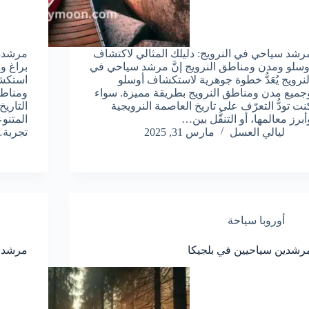
رشد سياحي في النرويج: دليلك المثالي لاكتشاف
مرشدة 
وسلو ومدن ومناطق النرويج إنَّ مرشد سياحي في
براغ و
لنرويج يُعَدُّ خطوة جوهرية لاستكشاف أوسلو
استكشا
جميع مدن ومناطق النرويج بطريقة مميزة. سواء
ومناطق
نت تودُّ التعرّف على تاريخ العاصمة النرويجية
التاريخ
أبرز معالمها، أو التنقُّل بين…
المتنو
ليالي العسل
مارس 31, 2025
تجربة
أوروبا سياحة
رشدين سياحيين في بلجيكا
مرشد 