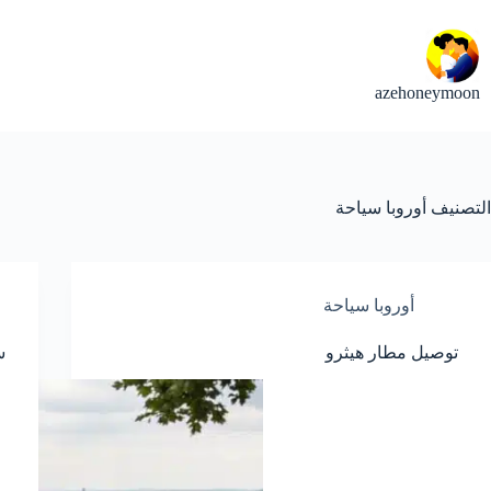
لتجاوز
لى
لمحتوى
azehoneymoon
التصنيف
أوروبا سياحة
أوروبا سياحة
توصيل مطار هيثرو
س