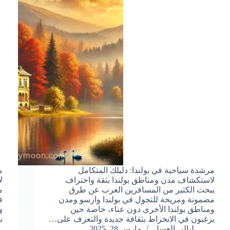
مرشدة سياحية في بولندا: دليلك المتكامل
م
لاستكشاف مدن ومناطق بولندا بثقة واحتراف
ل
يبحث الكثير من المسافرين العرب عن طرق
م
مضمونة ومريحة للتجول في بولندا وارسو ومدن
ف
ومناطق بولندا الأخرى دون عناء، خاصة حين
و
يرغبون في الانخراط بثقافة جديدة والتعرف على…
ب
ليالي العسل
مارس 28, 2025