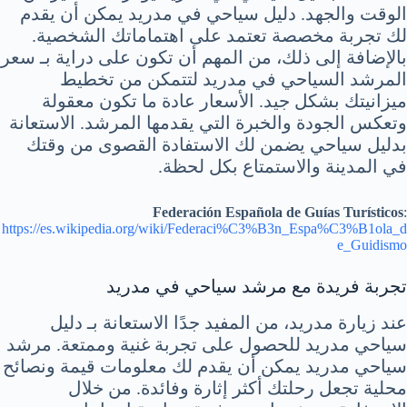
الوقت والجهد. دليل سياحي في مدريد يمكن أن يقدم
لك تجربة مخصصة تعتمد على اهتماماتك الشخصية.
بالإضافة إلى ذلك، من المهم أن تكون على دراية بـ سعر
المرشد السياحي في مدريد لتتمكن من تخطيط
ميزانيتك بشكل جيد. الأسعار عادة ما تكون معقولة
وتعكس الجودة والخبرة التي يقدمها المرشد. الاستعانة
بدليل سياحي يضمن لك الاستفادة القصوى من وقتك
في المدينة والاستمتاع بكل لحظة.
Federación Española de Guías Turísticos
:
https://es.wikipedia.org/wiki/Federaci%C3%B3n_Espa%C3%B1ola_d
e_Guidismo
تجربة فريدة مع مرشد سياحي في مدريد
عند زيارة مدريد، من المفيد جدًا الاستعانة بـ دليل
سياحي مدريد للحصول على تجربة غنية وممتعة. مرشد
سياحي مدريد يمكن أن يقدم لك معلومات قيمة ونصائح
محلية تجعل رحلتك أكثر إثارة وفائدة. من خلال