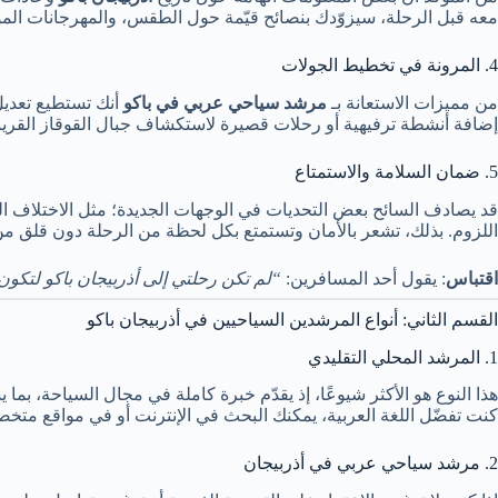
معه قبل الرحلة، سيزوّدك بنصائح قيّمة حول الطقس، والمهرجانات المو
4. المرونة في تخطيط الجولات
من مميزات الاستعانة بـ
مرشد سياحي عربي في باكو
أنك تستطيع تعديل 
إضافة أنشطة ترفيهية أو رحلات قصيرة لاستكشاف جبال القوقاز القريب
5. ضمان السلامة والاستمتاع
قد يصادف السائح بعض التحديات في الوجهات الجديدة؛ مثل الاختلاف الل
اللزوم. بذلك، تشعر بالأمان وتستمتع بكل لحظة من الرحلة دون قلق 
اقتباس
: يقول أحد المسافرين:
“لم تكن رحلتي إلى أذربيجان باكو لتكون 
القسم الثاني: أنواع المرشدين السياحيين في أذربيجان باكو
1. المرشد المحلي التقليدي
هذا النوع هو الأكثر شيوعًا، إذ يقدّم خبرة كاملة في مجال السياحة، بما 
كنت تفضّل اللغة العربية، يمكنك البحث في الإنترنت أو في مواقع مت
2. مرشد سياحي عربي في أذربيجان