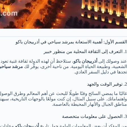
القسم الأول: أهمية الاستعانة بمرشد سياحي في أذربيجان باكو
1. التعرف إلى الثقافة المحلية من منظور خبير
عند وصولك إلى
أذربيجان باكو
، ستلاحظ أن لهذه الدولة ثقافة غنية تعود 
الشعبية، وطبيعة الحياة اليومية. من ناحية أخرى، يوفّر لك
مرشد سياحي 
تجدها في دليل السفر العادي.
2. توفير الوقت والجهد
غالبًا ما يمضي السائح وقتًا طويلًا للبحث عن أهم المعالم وطرق الوصول
واهتماماتك. على سبيل المثال، إن كنت مولعًا بالوجهات التاريخية، سي
مناطق الجبال والأنهار المحيطة بالعاصمة.
3. الحصول على معلومات متخصصة
من المؤكد أن بعض المعلومات الهامة حول تاريخ
أذربيجان باكو
وعادات أ