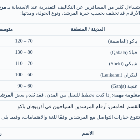
يتساءل كثير من المسافرين عن التكاليف التقديرية عند الاستعانة بـ
مرش
الأرقام قد تختلف بحسب خبرة المرشد، ونوع الجولة، ومدتها:
المدينة / المنطقة
متوسط 
70 – 120
باكو (العاصمة)
80 – 130
قبالا (Qabala)
70 – 110
شيكي (Sheki)
60 – 100
لنكران (Lankaran)
60 – 90
غنجة (Ganja)
معلومة مهمة
: إذا كنت تخطط للتنقل بين المدن، فقد يُقدم بعض
المرشد
القسم الخامس: أرقام المرشدين السياحيين في أذربيجان باكو
تتنوع خيارات التواصل مع المرشدين وفقًا للغة والاهتمامات، وفيما يل
الاسم
ر