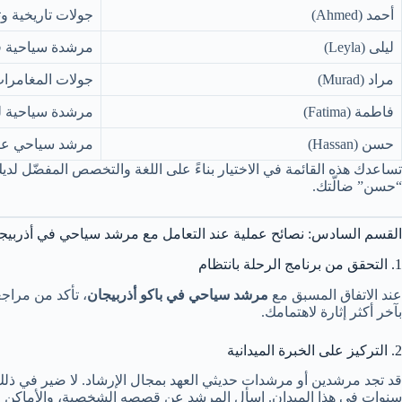
أحمد (Ahmed)
جولات تاريخية وث
ليلى (Leyla)
مرشدة سياحية ف
مراد (Murad)
جولات المغامرات
فاطمة (Fatima)
مرشدة سياحية لل
حسن (Hassan)
مرشد سياحي عرب
تساعدك هذه القائمة في الاختيار بناءً على اللغة والتخصص المفضّل ل
“حسن” ضالّتك.
القسم السادس: نصائح عملية عند التعامل مع مرشد سياحي في أذربيجا
1. التحقق من برنامج الرحلة بانتظام
عند الاتفاق المسبق مع
مرشد سياحي في باكو أذربيجان
، تأكد من مراجع
بآخر أكثر إثارة لاهتمامك.
2. التركيز على الخبرة الميدانية
قد تجد مرشدين أو مرشدات حديثي العهد بمجال الإرشاد. لا ضير في ذلك
سنوات في هذا الميدان. اسأل المرشد عن قصصه الشخصية، والأماكن التي