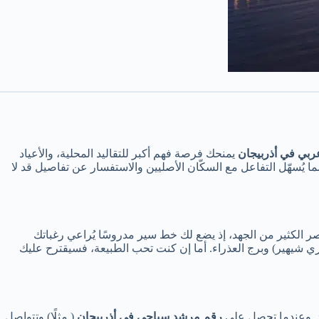
بي في أذربيجان
يمنحك فرصة فهم أكبر للتقاليد المحلية، والأعياد
ما يُسهّل التفاعل مع السكّان الأصليين والاستفسار عن تفاصيل قد لا
صر الكثير من الجهد، إذ يضع لك خط سير مدروسًا يُراعي رغباتك
يري شيهير) وبرج العذراء. أما إن كنت تحب الطبيعة، فسيقترح عليك
د. وعندما تحصل على
رقم مرشد سياحي في أذربيجان
( مثلًا) وتتواصل