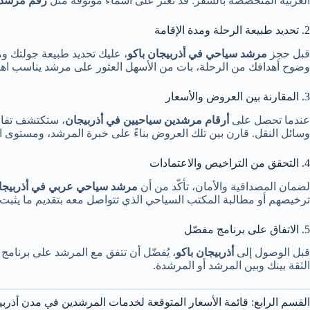
العربية المتخصصة بالسفر. قد تعثر على أسماء موثوقة مثل
رقم مرشد 
2. تحديد طبيعة الرحلة ومدة الإقامة
قبل حجز
مرشد سياحي في أذربيجان باكو
، عليك تحديد طبيعة جولتك و
وضوح أهدافك من الرحلة، بات من الأسهل العثور على مرشد يناسب اهتم
3. المقارنة بين العروض والأسعار
عندما تحصل على
أرقام مرشدين سياحيين في أذربيجان
، ستكتشف تفاوت
وسائل النقل. قارن بين تلك العروض بناءً على خبرة المرشد، ومستوى ال
4. التحقق من التراخيص والاعتمادات
لضمان المصداقية والأمان، تأكّد من أن
مرشد سياحي عربي في أذربيجا
ترخيصهم أو مطالبة المكتب السياحي الذي تتواصل معه بتقديم ما يثبت أ
5. الاتفاق على برنامج مفصّل
قبل الوصول إلى
أذربيجان باكو
، يُفضّل أن تتفق مع المرشد على برنامج
الثقة بينك وبين المرشد أو المرشدة.
القسم الرابع: قائمة الأسعار المتوقعة لخدمات المرشدين في مدن أذربي