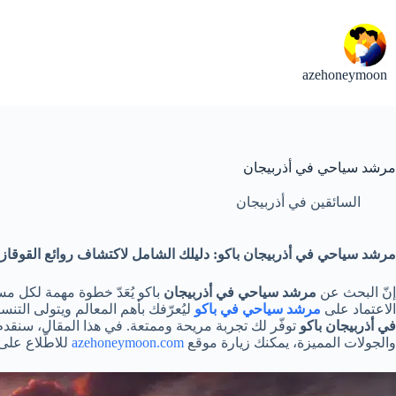
لتجاوز
لى
لمحتوى
azehoneymoon
مرشد سياحي في أذربيجان
السائقين في أذربيجان
مرشد سياحي في أذربيجان باكو: دليلك الشامل لاكتشاف روائع القوقاز
إنّ البحث عن
مرشد سياحي في أذربيجان
باكو يُعَدّ خطوة مهمة لكل 
الاعتماد على
مرشد سياحي في باكو
ليُعرّفك بأهم المعالم ويتولى ال
في أذربيجان باكو
توفّر لك تجربة مريحة وممتعة. في هذا المقال، سنقدم لك
والجولات المميزة، يمكنك زيارة موقع
azehoneymoon.com
للاطّلاع على