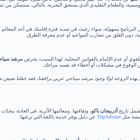
سمية، والطعام التقليدي الذي يستحق التجربة. بالتالي، ستتمكن من تن
البرنامج بسهولة، سواء رغبتَ في تمديد فترة إقامتك في أحد المعالم أ
ة، دون القلق من تضارب المواعيد أو عدم معرفة الطرق.
غوي أو عدم الإلمام بالقوانين المحلية. لهذا السبب، يحرص
مرشد سياحي
من الوقوع في مشكلات أو أخطاء قد تفسد مزاجك.
بهذه الروعة لولا وجود مرشد سياحي عربي يرافقنا، فقد جعلنا نعيش تجرب
يشمل تاريخ
أذربيجان باكو
، وثقافتها، ومعالمها الأثرية. في العادة، يتحدّ
خصصة مثل
TripAdvisor
عن دليل يوفر خدمة باللغة التي ترغبها.