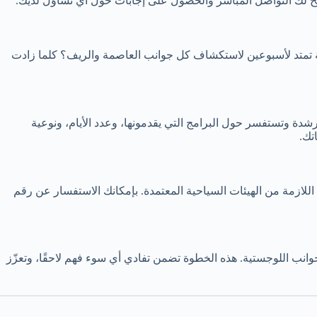
يح لك التواصل المباشر والحصول على إجابات حول أي تساؤل لديك.
مة تمتد لأسبوعين لاستكشاف كل جوانب العاصمة والريف؟ كلما زادت
شدة وتستفسر حول البرامج التي يقدمونها، وعدد الأيام، ونوعية
تك.
اللازمة من الهيئات السياحية المعتمدة. بإمكانك الاستفسار عن رقم
وانب اللوجستية. هذه الخطوة تضمن تفادي أي سوء فهم لاحقًا، وتعزّز