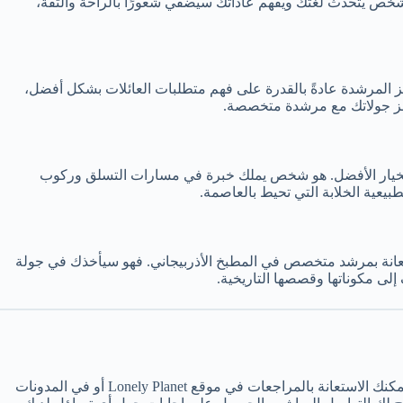
 شخص يتحدث لغتك ويفهم عاداتك سيضفي شعورًا بالراحة والثقة،
يز المرشدة عادةً بالقدرة على فهم متطلبات العائلات بشكل أفضل،
 حجز جولاتك مع مرشدة متخصصة.
لخيار الأفضل. هو شخص يملك خبرة في مسارات التسلق وركوب
بيعية الخلابة التي تحيط بالعاصمة.
لاستعانة بمرشد متخصص في المطبخ الأذربيجاني. فهو سيأخذك في جولة
إلى مكوناتها وقصصها التاريخية.
أول خطوة هي الاطّلاع على تجارب الآخرين وتوصياتهم عبر مواقع السفر والمجموعات الخاصة بالمسافرين على منصات التواصل الاجتماعي. يمكنك الاستعانة بالمراجعات في موقع Lonely Planet أو في المدونات