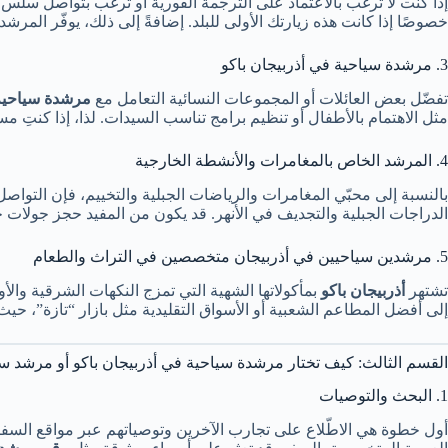
إذا كنت لا ترغب بالاعتماد على الترجمة الفورية أو ترغب بتواصل سلس
خصوصًا إذا كانت هذه زيارتك الأولى للبلد. إضافةً إلى ذلك، يوفّر المرش
3. مرشدة سياحية في أذربيجان باكو
تفضّل بعض العائلات أو المجموعات النسائية التعامل مع
مرشدة سياحية 
مثل الاهتمام بالأطفال أو تنظيم برامج تناسب السيدات. لذا، إذا كنت
4. المرشد الخاص بالمغامرات والأنشطة الخارجية
بالنسبة إلى محبّي المغامرات والرياضات الجبلية والتخييم، فإن التواص
الدراجات الجبلية والتجديف في الأنهر. قد يكون من المفيد حجز جولات خا
5. مرشدين سياحيين في أذربيجان متخصصين في التراث والطعام
تشتهر
أذربيجان باكو
بمأكولاتها الشهية التي تمزج النكهات الشرقية وال
إلى أفضل المطاعم الشعبية أو الأسواق التقليدية مثل بازار “تازة”، حيث
القسم الثالث: كيف تختار مرشدة سياحية في أذربيجان باكو أو مرشد 
1. البحث والتوصيات