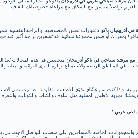
، فإن
مرشد سياحي عربي في أذربيجان باكو
هو الخيار المثالي. فوجود
د العربي تواصلاً مباشرًا مع السكان مع مراعاة خصوصياتك الثقافية.
في أذربيجان باكو
لاعتبارات تتعلق بالخصوصية أو الراحة النفسية. تتم
ِ مسافرةً بمفردك أو ضمن مجموعة نسائية، قد تشعرين براحة أكبر عند
ل مع
مرشد سياحي في باكو أذربيجان
متخصص في هذه المجالات يُعدّ ا
صة في المناطق الريفية والاستمتاع بزيارة القرى التراثية والمناظر الط
أوروبية. فإذا كنت من عشّاق تذوّق الأطعمة التقليدية، قد ترغب في ا
 يمكنك تجربة الأطباق المحلية مثل البلوف والكباب والكوتاب، والتعرف 
سياحي عربي؟