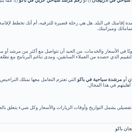
سياحي في أذربيجان
() أو
رقم مرشد سياحي عربي في باكو
()، مما يت
مدة إقامتك في البلد. هل هي رحلة قصيرة للترفيه، أم أنك تخطط لإقا
اماتك وميزانيتك.
ًا في الأسعار والخدمات. من الجيد أن تتواصل مع أكثر من مرشد أو مر
تقييم الذي حصده من العملاء السابقين، ومدى تناغم البرنامج مع تطلعا
ن
أو
مرشدة سياحية في باكو
التي تعتزم التعامل معها تمتلك التراخيص 
هليتهم في هذا المجال.
 تفصيلي يشمل التواريخ وأوقات الزيارات والأسعار وكل شيء يتعلق بالج
جان باكو